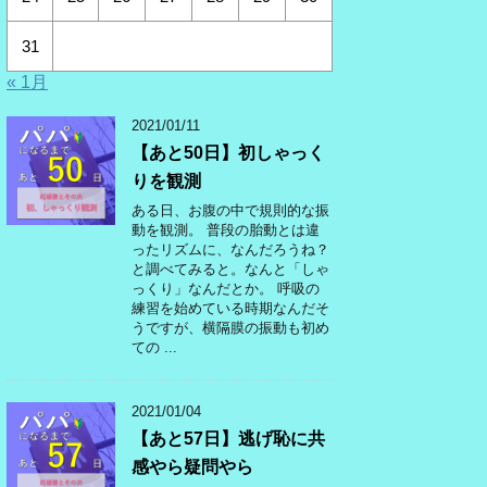
31
« 1月
2021/01/11
【あと50日】初しゃっく
りを観測
ある日、お腹の中で規則的な振
動を観測。 普段の胎動とは違
ったリズムに、なんだろうね？
と調べてみると。なんと「しゃ
っくり」なんだとか。 呼吸の
練習を始めている時期なんだそ
うですが、横隔膜の振動も初め
ての ...
2021/01/04
【あと57日】逃げ恥に共
感やら疑問やら