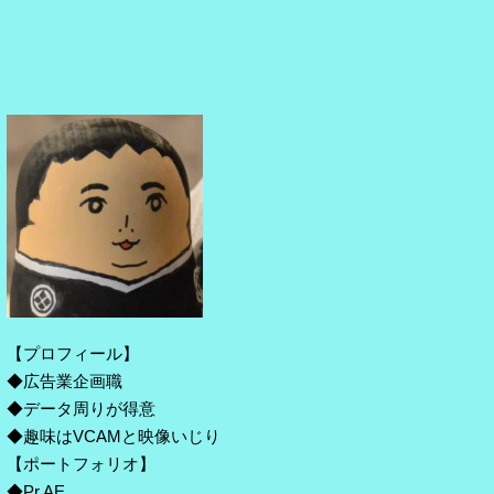
【プロフィール】
◆広告業企画職
◆データ周りが得意
◆趣味はVCAMと映像いじり
【ポートフォリオ】
◆Pr,AE