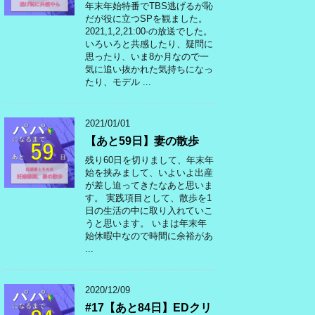
年末年始特番でTBS逃げるが恥
だが役に立つSPを観ました。
2021,1,2,21:00-の放送でした。
いろいろと共感したり、疑問に
思ったり、いま8か月なので一
気に追い抜かれた気持ちになっ
たり、モデル ...
2021/01/01
【あと59日】妻の散歩
残り60日を切りまして、年末年
始を挟みまして、いよいよ出産
が差し迫ってきたなあと思いま
す。 実践項目として、散歩を1
日の生活の中に取り入れていこ
うと思います。 いまは年末年
始休暇中なので時間に余裕があ
...
2020/12/09
#17【あと84日】EDクリ