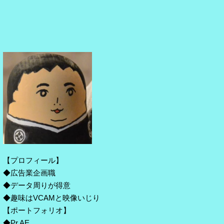
【プロフィール】
◆広告業企画職
◆データ周りが得意
◆趣味はVCAMと映像いじり
【ポートフォリオ】
◆Pr,AE