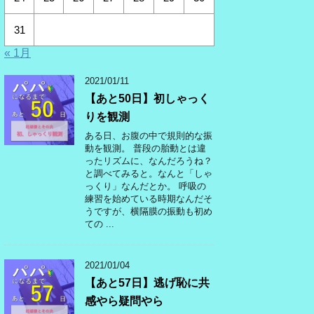
31
« 1月
2021/01/11
【あと50日】初しゃっく
りを観測
ある日、お腹の中で規則的な振
動を観測。 普段の胎動とは違
ったリズムに、なんだろうね？
と調べてみると。なんと「しゃ
っくり」なんだとか。 呼吸の
練習を始めている時期なんだそ
うですが、横隔膜の振動も初め
ての ...
2021/01/04
【あと57日】逃げ恥に共
感やら疑問やら