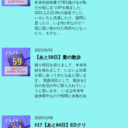
年末年始特番でTBS逃げるが恥
だが役に立つSPを観ました。
2021,1,2,21:00-の放送でした。
いろいろと共感したり、疑問に
思ったり、いま8か月なので一
気に追い抜かれた気持ちになっ
たり、モデル ...
2021/01/01
【あと59日】妻の散歩
残り60日を切りまして、年末年
始を挟みまして、いよいよ出産
が差し迫ってきたなあと思いま
す。 実践項目として、散歩を1
日の生活の中に取り入れていこ
うと思います。 いまは年末年
始休暇中なので時間に余裕があ
...
2020/12/09
#17【あと84日】EDクリ