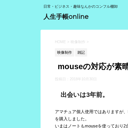
日常・ビジネス・趣味なんかのコンフル棚卸
人生手帳online
HOME
>
映像制作
>
映像制作
雑記
mouseの対応が
投稿日：
2018年10月30日
出会いは3年前。
アマチュア個人使用ではありますが、
を購入しました。
いまはノートもmouseを使っており