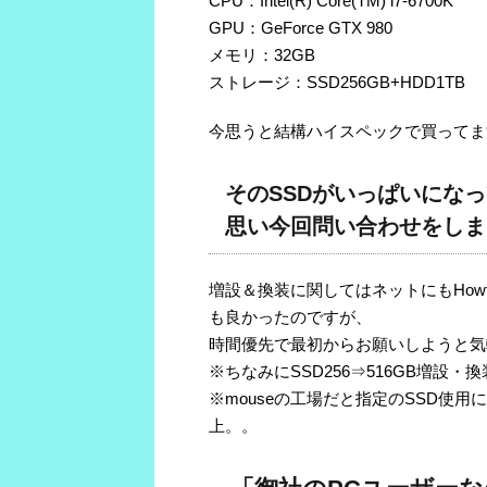
CPU：Intel(R) Core(TM) i7-6700K
GPU：GeForce GTX 980
メモリ：32GB
ストレージ：SSD256GB+HDD1TB
今思うと結構ハイスペックで買ってま
そのSSDがいっぱいにな
思い今回問い合わせをしま
増設＆換装に関してはネットにもHo
も良かったのですが、
時間優先で最初からお願いしようと気
※ちなみにSSD256⇒516GB増
※mouseの工場だと指定のSSD使
上。。