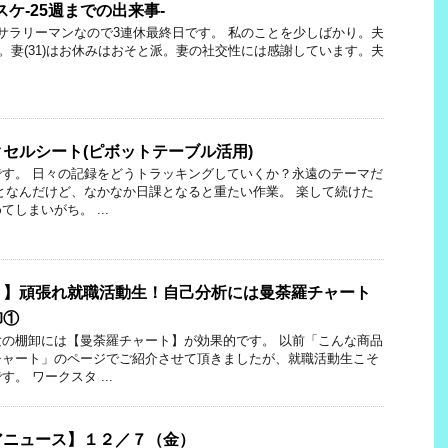
スケ-25週までの出来事-
・祝)一般サラリーマンなので3連休最終日です。 私のことを少しばかり。夫
派。妻(31)はお休みはおそと派。妻の社交性には感謝しています。夫
セルシート(ピボットテーブル活用)
す。 日々の記録をどうトラッキングしていくか？永遠のテーマだ
となんだけど、なかなか日課となると重たい作業。 楽して続けた
しまいがち。 ...
ト】頑張れ就職活動生！自己分析には曼荼羅チャート
卸①
の棚卸には【曼荼羅チャート】が効果的です。 以前「こんな商品
チャート」のページでご紹介させて頂きましたが、就職活動生こそ
。 ワークスタ ...
アニュース】１２／７（金）