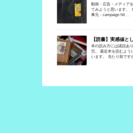
動画・広告・メディア
てみようと思います。 １
事元：campaign htt ...
【読書】実感値と
本の読み方には諸説あ
労。 最近本を読むよう
います。 当たり前ですが