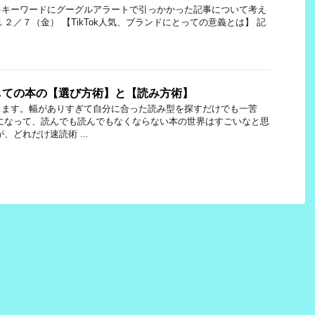
をキーワードにグーグルアラートで引っかかった記事について考え
２／７（金） 【TikTok人気、ブランドにとっての意義とは】 記
しての本の【選び方術】と【読み方術】
ります。幅がありすぎて自分に合った読み型を探すだけでも一苦
になって、読んでも読んでもなくならない本の世界はすごいなと思
、どれだけ速読術 ...