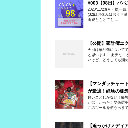
#003【98日】パパ
2020/11/23(月
(32)はお休みはおうち
両親ともとても ...
【公開】家計簿エク
今回は家計簿についてで
と思います。 必要なこ
いけど、どうしても溜めて
【マンダラチャー
が最適！経験の棚
良いことしかない！経験
が欲しかった！曼荼羅
このツールを使うべきです
【追っかけメディ