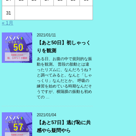
31
« 1月
2021/01/11
【あと50日】初しゃっく
りを観測
ある日、お腹の中で規則的な振
動を観測。 普段の胎動とは違
ったリズムに、なんだろうね？
と調べてみると。なんと「しゃ
っくり」なんだとか。 呼吸の
練習を始めている時期なんだそ
うですが、横隔膜の振動も初め
ての ...
2021/01/04
【あと57日】逃げ恥に共
感やら疑問やら