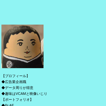
【プロフィール】
◆広告業企画職
◆データ周りが得意
◆趣味はVCAMと映像いじり
【ポートフォリオ】
◆Pr,AE