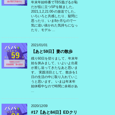
年末年始特番でTBS逃げるが恥
だが役に立つSPを観ました。
2021,1,2,21:00-の放送でした。
いろいろと共感したり、疑問に
思ったり、いま8か月なので一
気に追い抜かれた気持ちになっ
たり、モデル ...
2021/01/01
【あと59日】妻の散歩
残り60日を切りまして、年末年
始を挟みまして、いよいよ出産
が差し迫ってきたなあと思いま
す。 実践項目として、散歩を1
日の生活の中に取り入れていこ
うと思います。 いまは年末年
始休暇中なので時間に余裕があ
...
2020/12/09
#17【あと84日】EDクリ