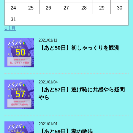
24
25
26
27
28
29
30
31
« 1月
2021/01/11
【あと50日】初しゃっくりを観測
2021/01/04
【あと57日】逃げ恥に共感やら疑問
やら
2021/01/01
【あと59日】妻の散歩