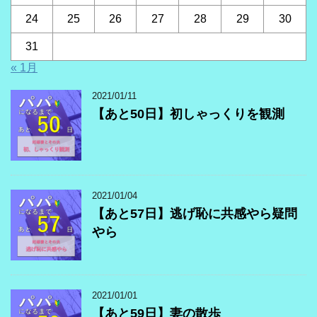
24
25
26
27
28
29
30
31
« 1月
2021/01/11
【あと50日】初しゃっくりを観測
2021/01/04
【あと57日】逃げ恥に共感やら疑問
やら
2021/01/01
【あと59日】妻の散歩