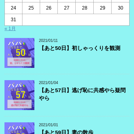
24
25
26
27
28
29
30
31
« 1月
2021/01/11
【あと50日】初しゃっくりを観測
2021/01/04
【あと57日】逃げ恥に共感やら疑問
やら
2021/01/01
【あと59日】妻の散歩