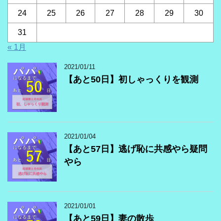
24
25
26
27
28
29
30
31
« 1月
2021/01/11
【あと50日】初しゃっくりを観測
2021/01/04
【あと57日】逃げ恥に共感やら疑問
やら
2021/01/01
【あと59日】妻の散歩