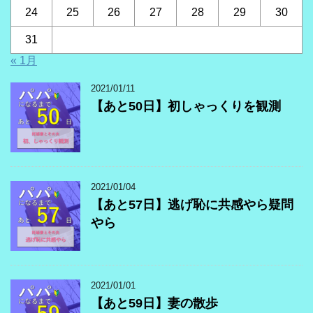
24
25
26
27
28
29
30
31
« 1月
2021/01/11
【あと50日】初しゃっくりを観測
2021/01/04
【あと57日】逃げ恥に共感やら疑問
やら
2021/01/01
【あと59日】妻の散歩